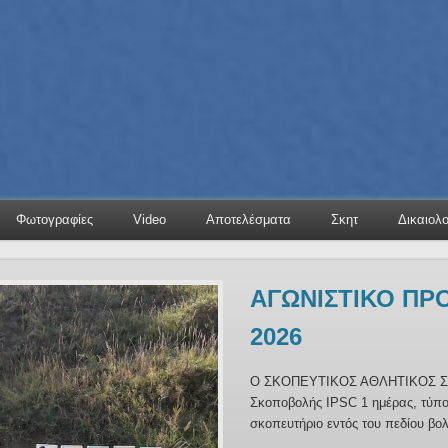
Φωτογραφίες
Video
Αποτελέσματα
Σκητ
Δικαιολ
ΑΓΩΝΙΣΤΙΚΟ ΠΡ
ΠΡΟΣΚΛΗΣΗ ΤΑΚ
2026
ΕΚΛΟΓΟΑΠΟΛΟΓΙ
Σ.Α.Σ.ΠΑΤΡΩΝ 20
Ο ΣΚΟΠΕΥΤΙΚΟΣ ΑΘΛΗΤΙΚΟΣ ΣΥ
Σκοποβολής IPSC 1 ημέρας, τύπου 
ΠΡΟΣΚΛΗΣΗ ΤΑΚΤΙΚΗΣ ΓΕΝΙΚ
σκοπευτήριο εντός του πεδίου βο
ΑΘΛΗΤΙΚΟΥ ΣΩΜΑΤΕΙΟΥ «ΣΑΣ