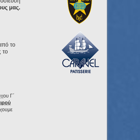
μοσίευση
υς μας.
ΛΟΚΑΙΡΙ
από το
 το
όχου Γ΄
ιρού
έχουμε