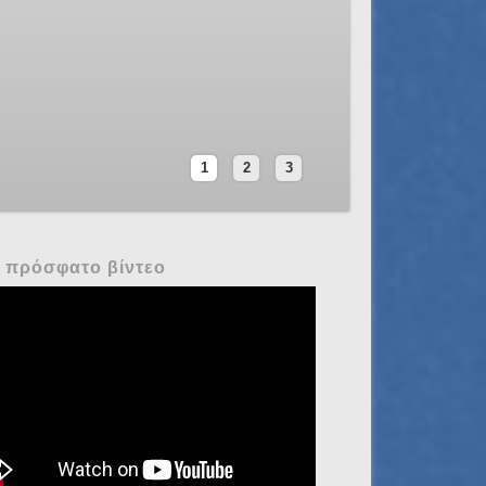
ού Συμβουλίου του Σ.Α.Σ. Πατρών καλούνται τα
κό του και τις διατάξεις των κείμενων Αθλητικών
γοαπολογιστική Συνέλευση που θα γίνει στην
1
2
3
 πρόσφατο βίντεο
eet Shooting Championship
16 in Patra - Greece. Day 2
inals)!!