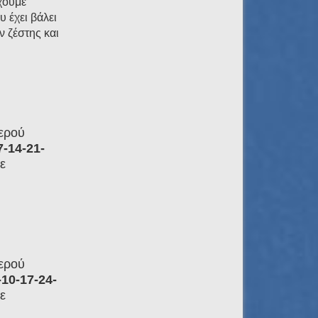
χουμε
 έχει βάλει
 ζέστης και
θερού
-14-21-
ε
θερού
10-17-24-
ε