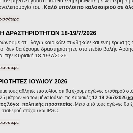
ια τον μήνα Αύγουστο και θα ενημερωθείτε με νεότερη δη
αναλειτουργία του .
Καλό υπόλοιπο καλοκαιριού σε όλο
ρισσότερα
για ΑΝΑΒΟΛΗ ΔΡΑΣΤΗΡΙΟΤΗΤΩΝ 25-26/7/2026 . ΚΑΛΟ ΚΑ
 ΔΡΑΣΤΗΡΙΟΤΗΤΩΝ 18-19/7/2026
ρώνουμε ότι λόγω καιρικών συνθηκών και ενημέρωσης 
ο δεν θα έχουμε δραστηριότητες στο πεδίο βολής Αρόης
αι την Κυριακή 18-19/7/2026.
ρισσότερα
για ΑΝΑΒΟΛΗ ΔΡΑΣΤΗΡΙΟΤΗΤΩΝ 18-19/7/2026
ΙΟΤΗΤΕΣ ΙΟΥΛΙΟΥ 2026
με τους αθλητές πιστολίου ότι θα έχουμε αγώνες σταθερού στ
25 μέτρων για τον μήνα Ιούλιο τις Κυριακές
12-19-26/7/2026
κα
τος λόγω πολιτικής προστασίας
.
Μετά από τους αγώνες θα 
σταθερού στόχου και IPSC.
ρισσότερα
για ΔΡΑΣΤΗΡΙΟΤΗΤΕΣ ΙΟΥΛΙΟΥ 2026