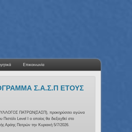
ογητικά
Επικοινωνία
ΟΓΡΑΜΜΑ Σ.Α.Σ.Π ΕΤΟΥΣ
ΤΙΚΗΣ ΓΕΝΙΚΗΣ
ΣΤΙΚΗΣ ΣΥΝΕΛΕΥΣΙΣ
26
ΛΛΟΓΟΣ ΠΑΤΡΩΝ(ΣΑΣΠ), προκηρύσσει αγώνα
Πιστόλι Level I ο οποίος θα διεξαχθεί στο
ΗΣ ΕΚΛΟΓΟΑΠΟΛΟΓΙΣΤΙΚΗΣ ΣΥΝΕΛΕΥΣΗΣ ΤΟΥ
λής Αρόης Πατρών την Κυριακή 5/7/2026.
Π»