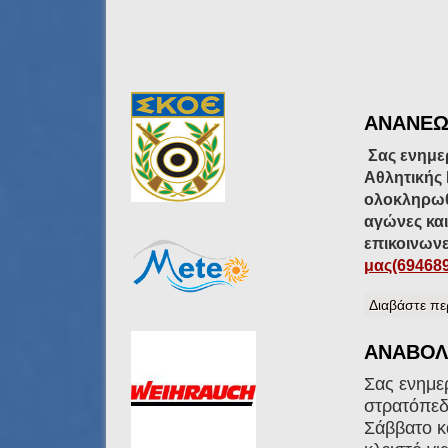
ΑΝΑΝΕΩΣ
Σας ενημε
Αθλητικής Ι
ολοκληρωθε
αγώνες και
επικοινωνε
μας(69468
Διαβάστε πε
ΑΝΑΒΟΛΗ
Σας ενημε
στρατόπεδ
Σάββατο κ