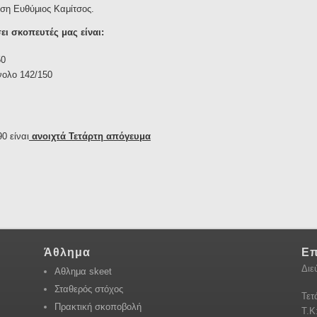
ση Ευθύμιος Καμίτσος.
ι σκοπευτές μας είναι:
50
νολο 142/150
0 είναι
ανοιχτά Τετάρτη απόγευμα
Άθλημα
Επ
Διε
Αθλημα skeet
Σταθερός στόχος
Τετ
Πρακτική σκοποβολή
Τ.Κ