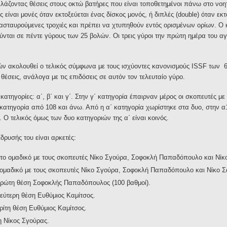
άζοντας θέσεις στους οκτώ βατήρες που είναι τοποθετημένοι πάνω στο νοητ
ς είναι μονές όταν εκτοξεύεται ένας δίσκος μονός, ή διπλές (double) όταν εκ
ιασταυρούμενες τροχιές και πρέπει να χτυπηθούν εντός ορισμένων ορίων. Ο
ύνται σε πέντε γύρους των 25 βολών. Οι τρεις γύροι την πρώτη ημέρα του αγ
ν ακολουθεί ο τελικός σύμφωνα με τους ισχύοντες κανονισμούς ISSF των
θέσεις, ανάλογα με τις επιδόσεις σε αυτόν τον τελευταίο γύρο.
κατηγορίες: α΄, β΄ και γ΄. Στην γ΄ κατηγορία έπαιρναν μέρος οι σκοπευτές μ
΄ κατηγορία από 108 και άνω. Από η α΄ κατηγορία χωρίστηκε στα δυο, στην α1
 Ο τελικός όμως των δυο κατηγοριών της α΄ είναι κοινός.
δρυσής του είναι αρκετές:
το ομαδικό με τους σκοπευτές Νίκο Σγούρα, Σοφοκλή Παπαδόπουλο και Νίκο
 ομαδικό με τους σκοπευτές Νίκο Σγούρα, Σοφοκλή Παπαδόπουλο και Νίκο Σ
ρώτη θέση Σοφοκλής Παπαδόπουλος (100 βαθμοί).
ύτερη θέση Ευθύμιος Καμίτσος.
ίτη θέση Ευθύμιος Καμίτσος.
 Νίκος Σγούρας.