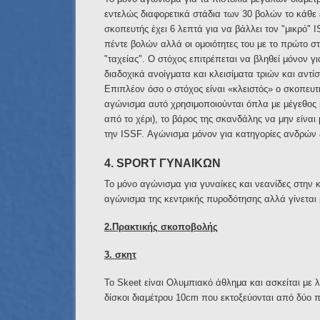
εντελώς διαφορετικά στάδια των 30 βολών το κάθε 
σκοπευτής έχει 6 λεπτά για να βάλλει τον "μικρό" I
πέντε βολών αλλά οι ομοιότητες του με το πρώτο σ
"ταχείας". Ο στόχος επιτρέπεται να βληθεί μόνον γι
διαδοχικά ανοίγματα και κλεισίματα τριών και αντί
Επιπλέον όσο ο στόχος είναι «κλειστός» ο σκοπευτή
αγώνισμα αυτό χρησιμοποιούνται όπλα με μέγεθος βο
από το χέρι), το βάρος της σκανδάλης να μην είνα
την ISSF. Αγώνισμα μόνον για κατηγορίες ανδρών
4. SPORT ΓΥΝΑΙΚΩΝ
Το μόνο αγώνισμα για γυναίκες και νεανίδες στην κ
αγώνισμα της κεντρικής πυροδότησης αλλά γίνεται 
2.Πρακτικής σκοποβολής
3. σκητ
Το Skeet είναι Ολυμπιακό άθλημα και ασκείται με λ
δίσκοι διαμέτρου 10cm που εκτοξεύονται από δύο 