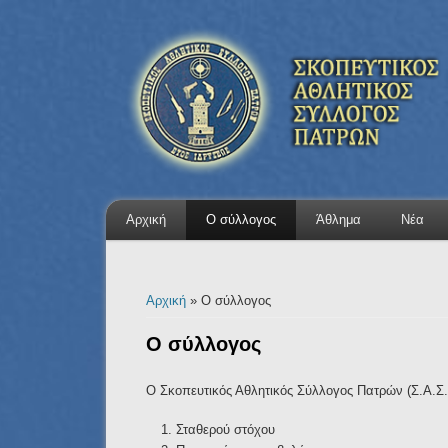
Αρχική
Ο σύλλογος
Άθλημα
Νέα
Είστε εδώ
Αρχική
» Ο σύλλογος
Ο σύλλογος
Ο Σκοπευτικός Αθλητικός Σύλλογος Πατρών (Σ.Α.Σ.Π
Σταθερού στόχου