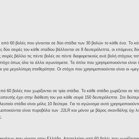
ι από 60 βολές που γίνονται σε δύο στάδια των 30 βολών το κάθε ένα. Το κά
ς δύο σειρές του κάθε σταδίου βάλλονται σε 8 δευτερόλεπτα, οι επόμενες δύο
ς σειρές βάλλει τις πέντε βολές σε πέντε διαφορετικούς ανά βολή στόχους τ
ιο στόχο όπως όλα τα άλλα αγωνίσματα. Τα όπλα που χρησιμοποιούνται είναι
ι για μεγαλύτερη σταθερότητα. Οι στόχοι που χρησιμοποιούνται είναι οι «με
από 60 βολές που χωρίζονται σε τρία στάδια. Το κάθε στάδιο χωρίζεται σε τέσ
οπευτής έχει στην διάθεση του για κάθε σειρά 150 δευτερόλεπτα. Στο δεύτερ
λευταίο στάδιο είναι μόλις 10 δεύτερα. Για το αγώνισμα αυτό χρησιμοποιούντα
μοποιούνται είναι πυροβόλα των .22LR και μόνον με βάρος σκανδάλης όχι λ
ς.
ρημάτων που γίνεται στην Ελλάδα. Αποτελείται από 60 βολές που χωρίζονται