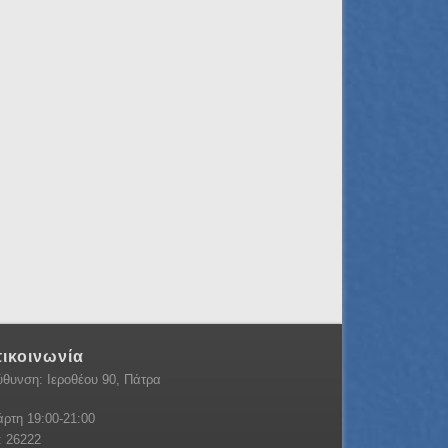
ικοινωνία
ύθυνση: Ιεροθέου 90, Πάτρα
άρτη 19:00-21:00
: 26222