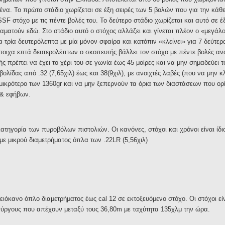
ένα. Το πρώτο στάδιο χωρίζεται σε έξη σειρές των 5 βολών που για την κάθε
SSF στόχο με τις πέντε βολές του. Το δεύτερο στάδιο χωρίζεται και αυτό σε έ
ταματούν εδώ. Στο στάδιο αυτό ο στόχος αλλάζει και γίνεται πλέον ο «μεγάλ
α τρία δευτερόλεπτα με μία μόνον σφαίρα και κατόπιν «κλείνει» για 7 δεύτερ
στοιχα επτά δευτερολέπτων ο σκοπευτής βάλλει τον στόχο με πέντε βολές αν
ς πρέπει να έχει το χέρι του σε γωνία έως 45 μοίρες και να μην σημαδεύει τ
λίδας από .32 (7,65χιλ) έως και 38(9χιλ), με ανοιχτές λαβές (που να μην 
ι μικρότερο των 1360gr και να μην ξεπερνούν τα όρια των διαστάσεων που ορ
 & εφήβων.
ατηγορία των πυροβόλων πιστολιών. Οι κανόνες, στόχοι και χρόνοι είναι ίδιο
με μικρού διαμετρήματος όπλα των .22LR (5,56χιλ)
ειόκανο όπλο διαμετρήματος έως cal 12 σε εκτοξευόμενο στόχο. Οι στόχοι είν
πύργους που απέχουν μεταξύ τους 36,80m με ταχύτητα 135χλμ την ώρα.