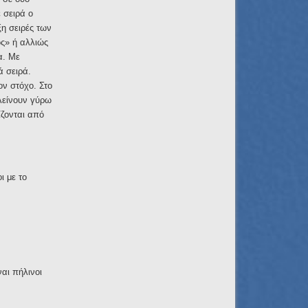
 σειρά ο
ξη σειρές των
ος» ή αλλιώς
α. Με
ά σειρά.
ον στόχο. Στο
κλείνουν γύρω
ίζονται από
ι με το
αι πήλινοι