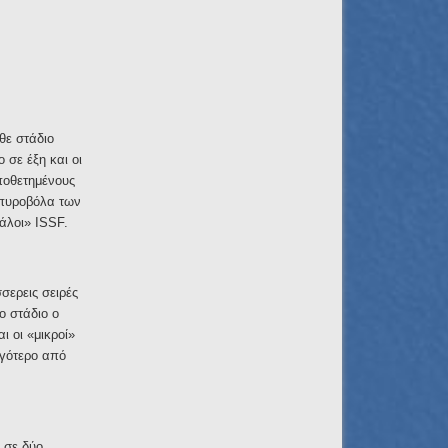
θε στάδιο
 σε έξη και οι
οποθετημένους
 πυροβόλα των
γάλοι» ISSF.
σερεις σειρές
ο στάδιο ο
ι οι «μικροί»
ιγότερο από
 σε δύο