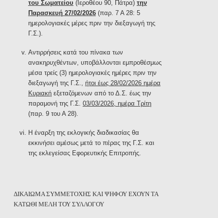
του Σωματείου
(Ιεροθέου 90, Πάτρα)
την
Παρασκευή 27/02/2026
(παρ. 7 Α 28: 5
ημερολογιακές μέρες πριν την διεξαγωγή της
Γ.Σ.).
Αντιρρήσεις κατά του πίνακα των
ανακηρυχθέντων, υποβάλλονται εμπροθέσμως
μέσα τρείς (3) ημερολογιακές ημέρες πριν την
διεξαγωγή της Γ.Σ.,
ήτοι έως 28/02/2026 ημέρα
Κυριακή
εξεταζόμενων από το Δ.Σ. έως την
παραμονή της Γ.Σ.
03/03/2026, ημέρα Τρίτη
(παρ. 9 του Α 28).
Η έναρξη της εκλογικής διαδικασίας θα
εκκινήσει αμέσως μετά το πέρας της Γ.Σ. και
της εκλεγείσας Εφορευτικής Επιτροπής.
ΔΙΚΑΙΩΜΑ ΣΥΜΜΕΤΟΧΗΣ ΚΑΙ ΨΗΦΟΥ ΕΧΟΥΝ ΤΑ
ΚΑΤΩΘΙ ΜΕΛΗ ΤΟΥ ΣΥΛΛΟΓΟΥ