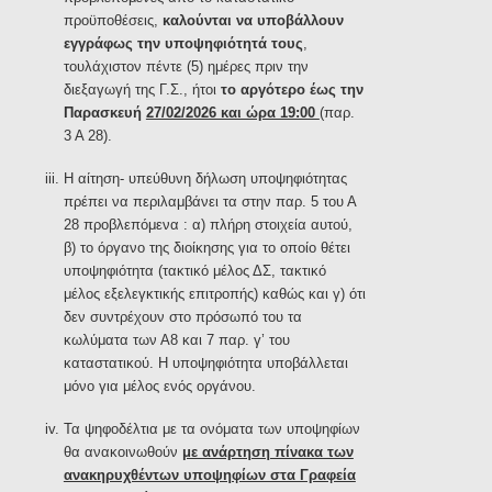
προϋποθέσεις,
καλούνται να υποβάλλουν
εγγράφως την υποψηφιότητά τους
,
τουλάχιστον πέντε (5) ημέρες πριν την
διεξαγωγή της Γ.Σ., ήτοι
το αργότερο έως την
Παρασκευή
27/02/2026 και ώρα 19:00
(παρ.
3 Α 28).
Η αίτηση- υπεύθυνη δήλωση υποψηφιότητας
πρέπει να περιλαμβάνει τα στην παρ. 5 του Α
28 προβλεπόμενα : α) πλήρη στοιχεία αυτού,
β) το όργανο της διοίκησης για το οποίο θέτει
υποψηφιότητα (τακτικό μέλος ΔΣ, τακτικό
μέλος εξελεγκτικής επιτροπής) καθώς και γ) ότι
δεν συντρέχουν στο πρόσωπό του τα
κωλύματα των Α8 και 7 παρ. γ’ του
καταστατικού. Η υποψηφιότητα υποβάλλεται
μόνο για μέλος ενός οργάνου.
Τα ψηφοδέλτια με τα ονόματα των υποψηφίων
θα ανακοινωθούν
με ανάρτηση πίνακα των
ανακηρυχθέντων υποψηφίων στα Γραφεία